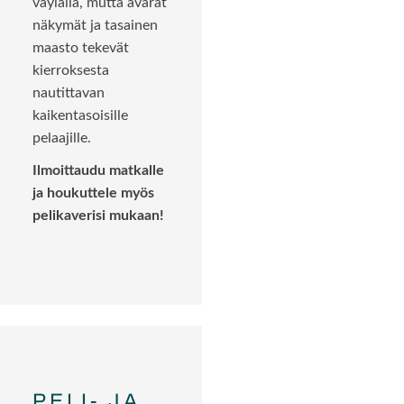
väylällä, mutta avarat
näkymät ja tasainen
maasto tekevät
kierroksesta
nautittavan
kaikentasoisille
pelaajille.
Ilmoittaudu matkalle
ja houkuttele myös
pelikaverisi mukaan!
PELI- JA