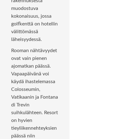
rakennuksesta
muodostuva
kokonaisuus, jossa
golfkenttä on hotellin
välittömässä
läheisyydessä.
Rooman nähtävyydet
ovat vain pienen
ajomatkan päässä.
Vapaapäivänä voi
käydä ihastelemassa
Colosseumin,
Vatikaanin ja Fontana
di Trevin
suihkulähteen. Resort
on hyvien
tieyliikennehteyksien
päässä niin