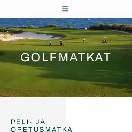
YRITYKSET JA TAPAHTUMAT
GOLFMATKAT
PELI- JA
OPETUSMATKA