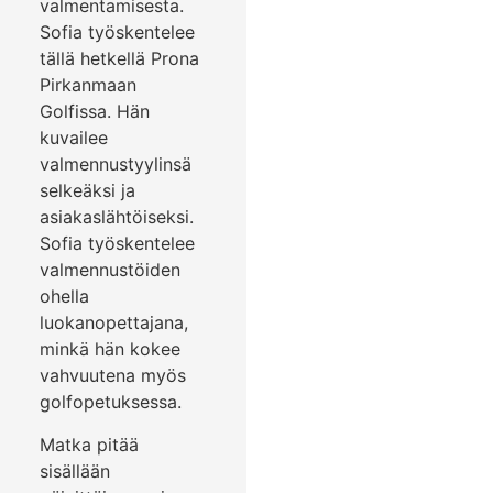
valmentamisesta.
Sofia työskentelee
tällä hetkellä Prona
Pirkanmaan
Golfissa. Hän
kuvailee
valmennustyylinsä
selkeäksi ja
asiakaslähtöiseksi.
Sofia työskentelee
valmennustöiden
ohella
luokanopettajana,
minkä hän kokee
vahvuutena myös
golfopetuksessa.
Matka pitää
sisällään