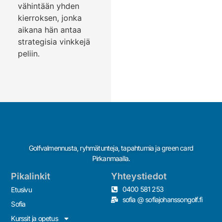
vähintään yhden
kierroksen, jonka
aikana hän antaa
strategisia vinkkejä
peliin.
Golfvalmennusta, ryhmätunteja, tapahtumia ja green card
Pirkanmaalla.
Pikalinkit
Yhteystiedot
0400 581 253
Etusivu
sofia @ sofiajohanssongolf.fi
Sofia
Kurssit ja opetus