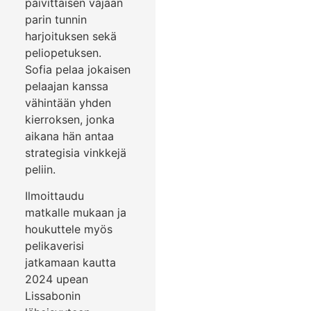
päivittäisen vajaan
parin tunnin
harjoituksen sekä
peliopetuksen.
Sofia pelaa jokaisen
pelaajan kanssa
vähintään yhden
kierroksen, jonka
aikana hän antaa
strategisia vinkkejä
peliin.
Ilmoittaudu
matkalle mukaan ja
houkuttele myös
pelikaverisi
jatkamaan kautta
2024 upean
Lissabonin