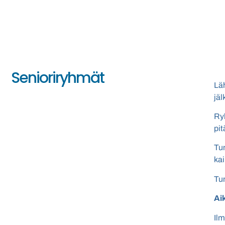
Senioriryhmät
Läh
jäl
Ryh
pi
Tun
kai
Tun
Aik
Il