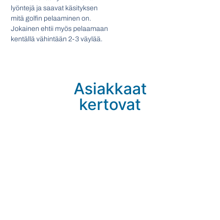
lyöntejä ja saavat käsityksen
mitä golfin pelaaminen on.
Jokainen ehtii myös pelaamaan
kentällä vähintään 2-3 väylää.
Asiakkaat
kertovat
"Sofia Johansson järjesti yrityksellemme
asiakastapahtuman. Parasta oli että kaikki hoitui
helposti puolestamme."
Juha Kummunmäki, Nordic Plug Oy