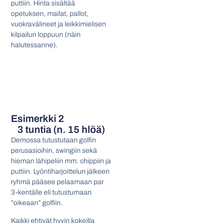
puttiin. Hinta sisältää
opetuksen, mailat, pallot,
vuokravälineet ja leikkimielisen
kilpailun loppuun (näin
halutessanne).
Esimerkki 2
3 tuntia (n. 15 hlöä)
Demossa tutustutaan golfin
perusasioihin, swingiin sekä
hieman lähipeliin mm. chippiin ja
puttiin. Lyöntiharjoittelun jälkeen
ryhmä pääsee pelaamaan par
3-kentälle eli tutustumaan
”oikeaan” golfiin.
Kaikki ehtivät hyvin kokeilla