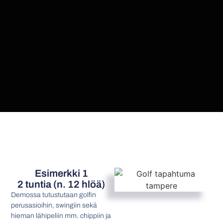
Esimerkki 1
2 tuntia (n. 12 hlöä)
Demossa tutustutaan golfin
perusasioihin, swingiin sekä
hieman lähipeliin mm. chippiin ja